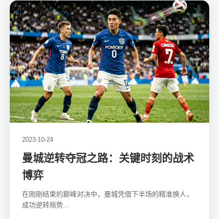
2023-10-24
曼城逆转夺冠之路：关键时刻的战术
博弈
在刚刚结束的巅峰对决中，曼城凭借下半场的精准换人，
成功逆转局势...