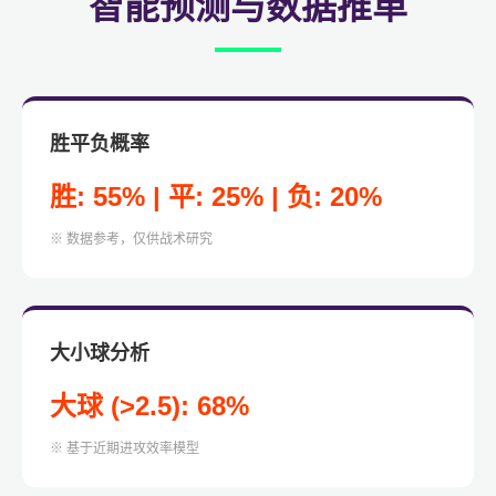
智能预测与数据推单
胜平负概率
胜: 55% | 平: 25% | 负: 20%
※ 数据参考，仅供战术研究
大小球分析
大球 (>2.5): 68%
※ 基于近期进攻效率模型