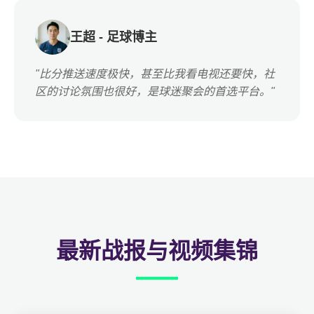
王超 - 足球博主
"比分推送速度极快，甚至比我看电视还要快，社
区的讨论氛围也很好，是球迷聚会的首选平台。"
最新战报与视频集锦