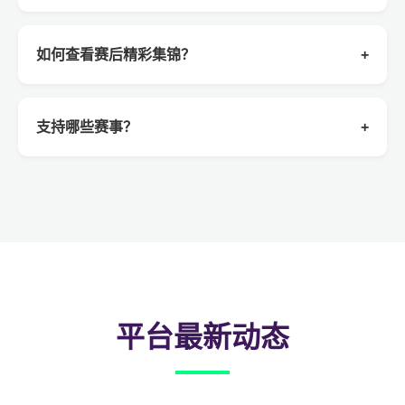
如何查看赛后精彩集锦？
+
支持哪些赛事？
+
平台最新动态