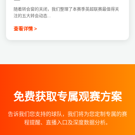
随着转会窗的关闭，我们整理了本赛季英超联赛最值得关
注的五大转会动态...
查看详情 >
免费获取专属观赛方案
告诉我们您支持的球队，我们将为您定制专属的赛
程提醒、直播入口及深度数据分析。