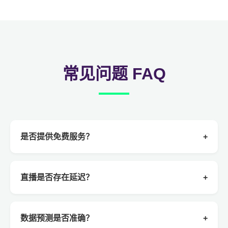
常见问题 FAQ
是否提供免费服务？
+
直播是否存在延迟？
+
数据预测是否准确？
+