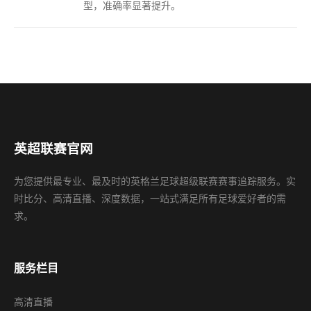
型，准确率显著提升。
英超联赛官网
为您提供最专业、最及时的英格兰足球超级联赛赛事追踪服务。实
时比分、高清直播、深度数据，一站式满足所有足球爱好者的需
求。
服务栏目
高清直播