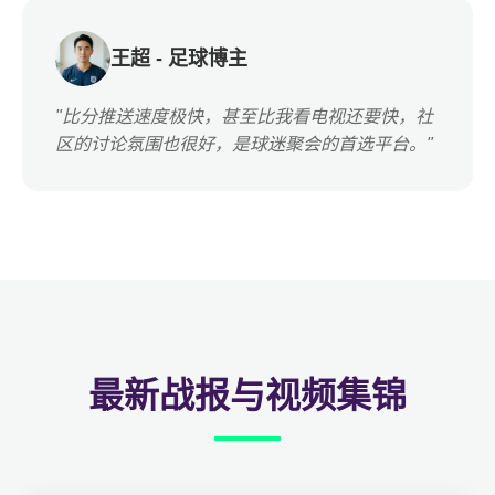
王超 - 足球博主
"比分推送速度极快，甚至比我看电视还要快，社
区的讨论氛围也很好，是球迷聚会的首选平台。"
最新战报与视频集锦