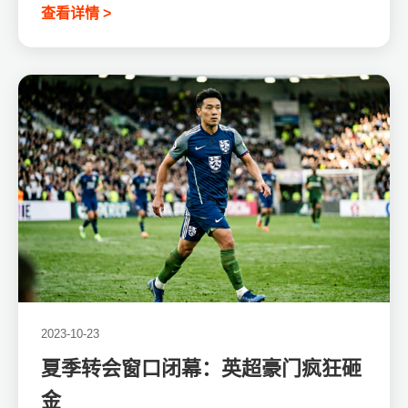
查看详情 >
2023-10-23
夏季转会窗口闭幕：英超豪门疯狂砸
金