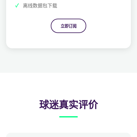
离线数据包下载
立即订阅
球迷真实评价