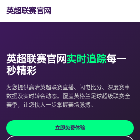
英超联赛官网
英超联赛官网
实时追踪
每一
秒精彩
为您提供高清英超联赛直播、闪电比分、深度赛事
数据及实时转会动态。覆盖英格兰足球超级联赛全
赛季，让您快人一步掌握赛场脉搏。
立即免费体验