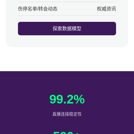
伤停名单/转会动态
权威资讯
探索数据模型
99.2%
直播连接稳定性