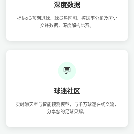
深度数据
提供xG预期进球、球员热区图、控球率分析及历史
交锋数据，深度解构比赛。
💬
球迷社区
实时聊天室与智能预测模型，与千万球迷在线交流，
分享您的足球见解。