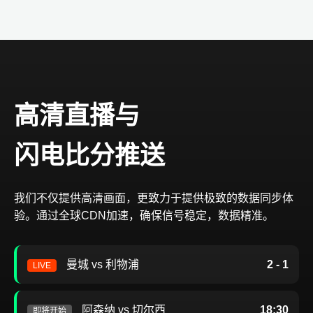
高清直播与
闪电比分推送
我们不仅提供高清画面，更致力于提供极致的数据同步体
验。通过全球CDN加速，确保信号稳定，数据精准。
曼城 vs 利物浦
2 - 1
LIVE
阿森纳 vs 切尔西
18:30
即将开始