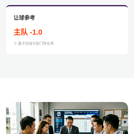
让球参考
主队 -1.0
※ 基于控球与射门转化率