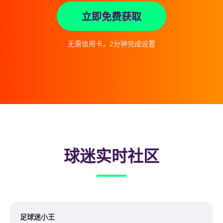
立即免费获取
无需信用卡，2分钟完成设置
球迷实时社区
足球迷小王